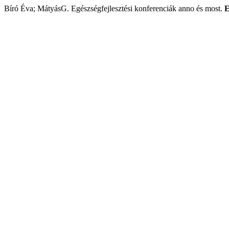
Bíró Éva; MátyásG. Egészségfejlesztési konferenciák anno és most.
E