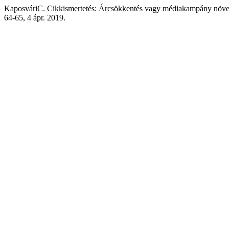
KaposváriC. Cikkismertetés: Árcsökkentés vagy médiakampány növeli
64-65, 4 ápr. 2019.