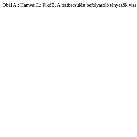
Obál A.; HamvaiC.; PikóB. A testbecsülést befolyásoló tényezők vizs