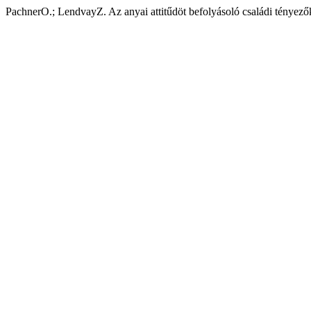
PachnerO.; LendvayZ. Az anyai attitűdöt befolyásoló családi tényező