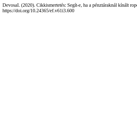
DevosaI. (2020). Cikkismertetés: Segít-e, ha a pénztáraknál kínált ro
https://doi.org/10.24365/ef.v61i3.600