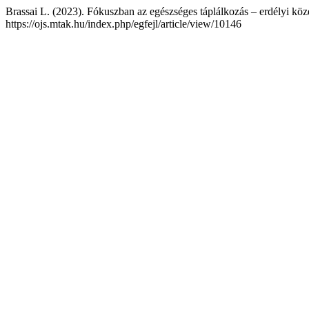
Brassai L. (2023). Fókuszban az egészséges táplálkozás – erdélyi köz
https://ojs.mtak.hu/index.php/egfejl/article/view/10146