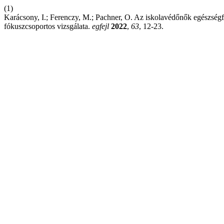
(1)
Karácsony, I.; Ferenczy, M.; Pachner, O. Az iskolavédőnők egészségfe
fókuszcsoportos vizsgálata.
egfejl
2022
,
63
, 12-23.