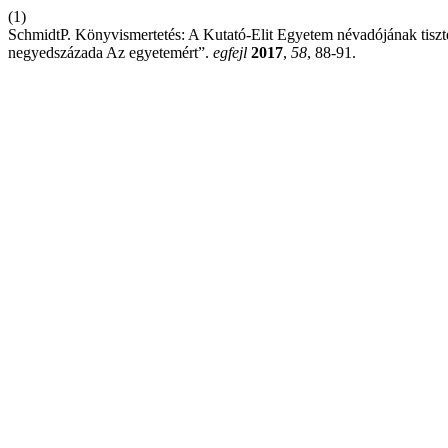
(1)
SchmidtP. Könyvismertetés: A Kutató-Elit Egyetem névadójának tisz
negyedszázada Az egyetemért”.
egfejl
2017
,
58
, 88-91.