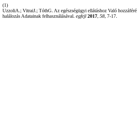
(1)
UzzoliA.; VitraiJ.; TóthG. Az egészségügyi ellátáshoz Való hozzáféré
halálozás Adatainak felhasználásával.
egfejl
2017
,
58
, 7-17.