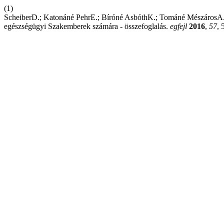
(1)
ScheiberD.; Katonáné PehrE.; Bíróné AsbóthK.; Tománé MészárosA.;
egészségügyi Szakemberek számára - összefoglalás.
egfejl
2016
,
57
, 