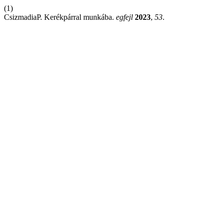
(1)
CsizmadiaP. Kerékpárral munkába.
egfejl
2023
,
53
.