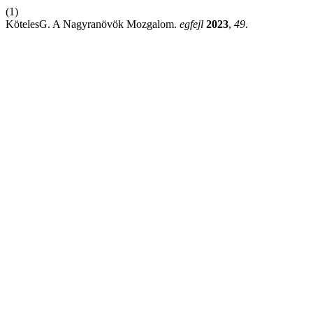
(1)
KötelesG. A Nagyranövök Mozgalom.
egfejl
2023
,
49
.