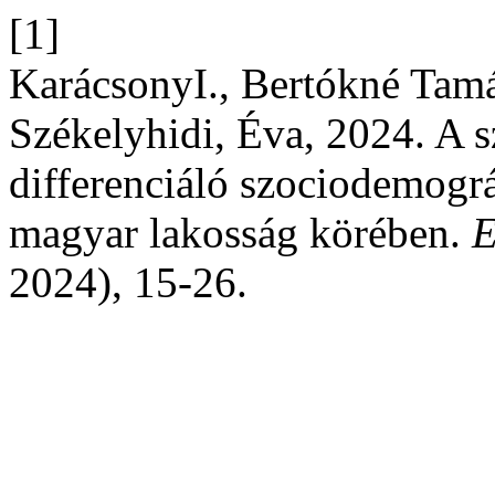
[1]
KarácsonyI., Bertókné Tamá
Székelyhidi, Éva, 2024. A s
differenciáló szociodemográf
magyar lakosság körében.
E
2024), 15-26.