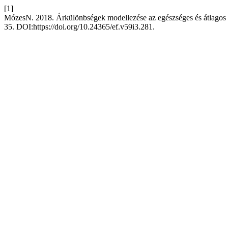
[1]
MózesN. 2018. Árkülönbségek modellezése az egészséges és átlagos é
35. DOI:https://doi.org/10.24365/ef.v59i3.281.