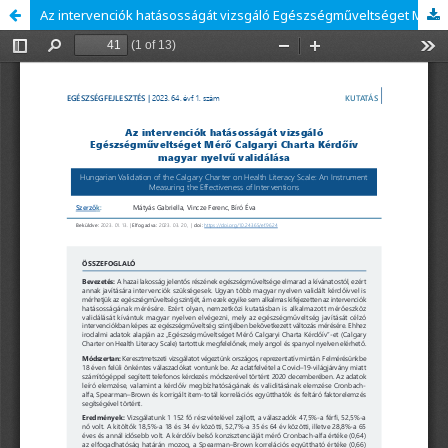
Az intervenciók hatásosságát vizsgáló Egészségműveltséget Mérő Calgaryi Charta Kérdőív magyar nyelvű validálása