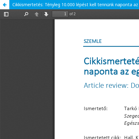
Cikkismertetés: Tényleg 10.000 lépést kell tennünk naponta a