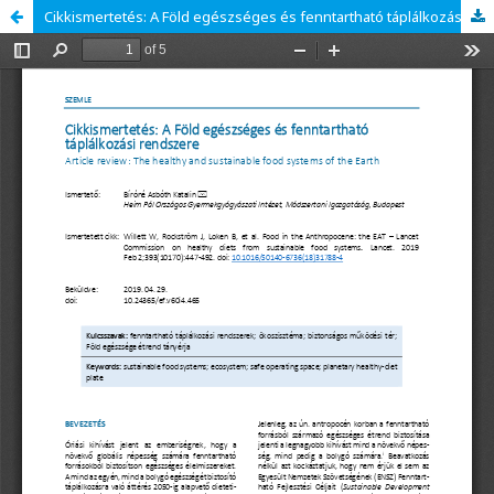
Cikkismertetés: A Föld egészséges és fenntartható táplálkozási rendszere