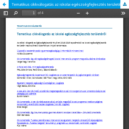
Tematikus cikkválogatás az iskolai egészségfejlesztés területéről