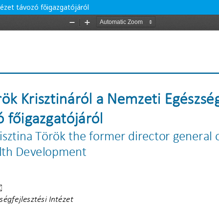
tézet távozó főigazgatójáról