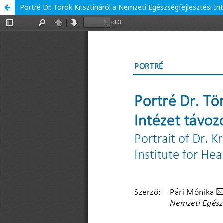
Portré Dr. Török Krisztináról a Nemzeti Egészségfejlesztési In