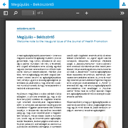
Megújulás – Beköszöntő