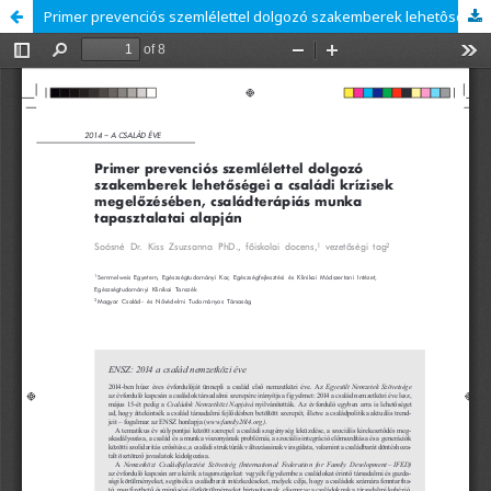
Primer prevenciós szemlélettel dolgozó szakemberek lehetôségei a családi krízisek megelôzésében, családterápiás munka tapasztalatai alapján