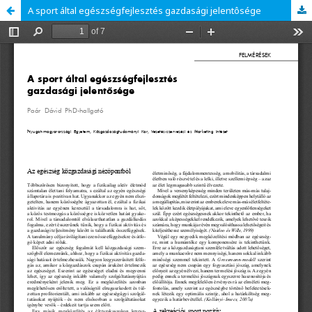
A sport által egészségfejlesztés gazdasági jelentôsége