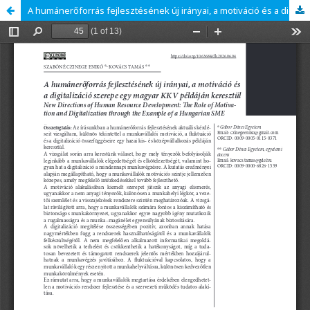
A humánerőforrás fejlesztésének új irányai, a motiváció és a digitalizáció szerepe egy magyar KKV példáján keresztül