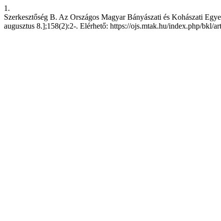
1.
Szerkesztőség B. Az Országos Magyar Bányászati és Kohászati Egyesül
augusztus 8.];158(2):2-. Elérhető: https://ojs.mtak.hu/index.php/bkl/a