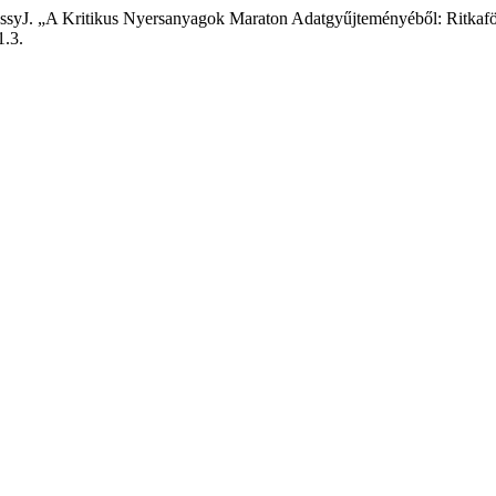
öldessyJ. „A Kritikus Nyersanyagok Maraton Adatgyűjteményéből: Ritk
1.3.