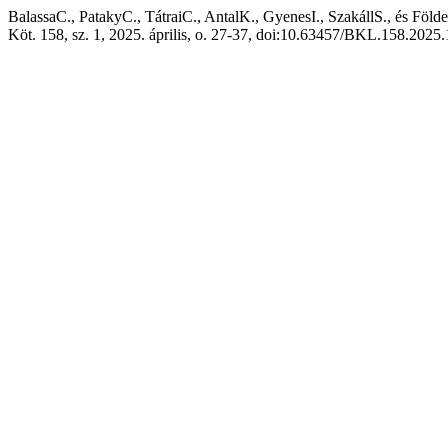
BalassaC., PatakyC., TátraiC., AntalK., GyenesI., SzakállS., és F
Köt. 158, sz. 1, 2025. április, o. 27-37, doi:10.63457/BKL.158.2025.