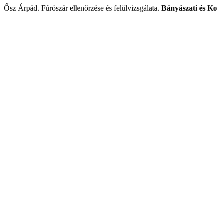
Ősz Árpád. Fúrószár ellenőrzése és felülvizsgálata.
Bányászati és K