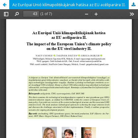
Az Európai Unió klímapolitikájának hatása az EU acéliparára II.