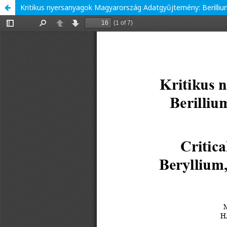
Kritikus nyersanyagok Magyarország Adatgyűjtemény: Berilliu