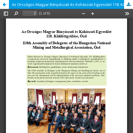
Az Országos Magyar Bányászati és Kohászati Egyesület 118. Küldöttgyűlése, Ózd