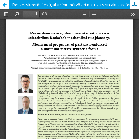
Részecskeerősítésű, alumíniumötvözet mátrixú szintaktikus fémhabok mechanikai tulajdonságai