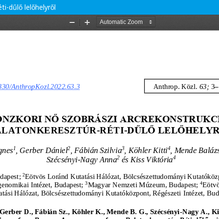
i-dűlő lelőhelyről