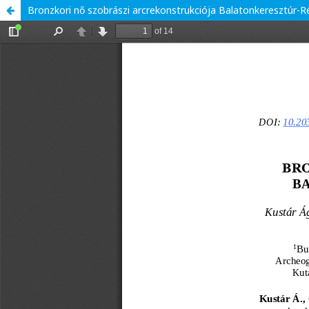
Bronzkori nő szobrászi arcrekonstrukciója Balatonkeresztúr-Rét