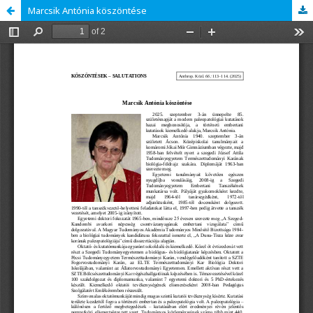
Marcsik Antónia köszöntése