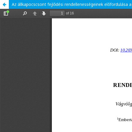
Az állkapocscsont fejlődési rendellenességeinek előfordulása 