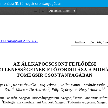
a mohácsi III. tömegsír csontanyagában