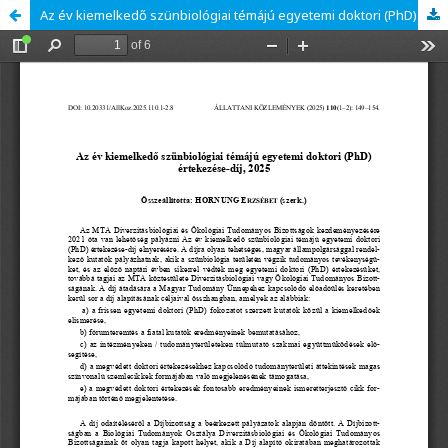
Az év kiemelkedő szünbiológiai témájú egyetemi doktori (PhD) értekezése-díj, 2025