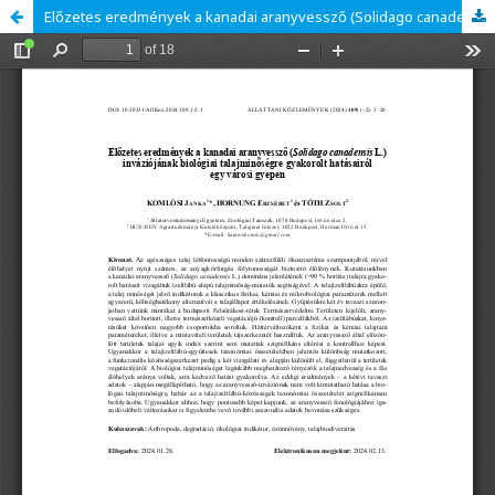
Előzetes eredmények a kanadai aranyvessző (Solidago canadensis L.) inváziójának biológiai talajminőségre gyakorolt hatásairól egy városi gyepen