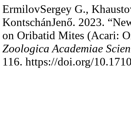
ErmilovSergey G., Khausto
KontschánJenő. 2023. “New
on Oribatid Mites (Acari: O
Zoologica Academiae Scie
116. https://doi.org/10.17