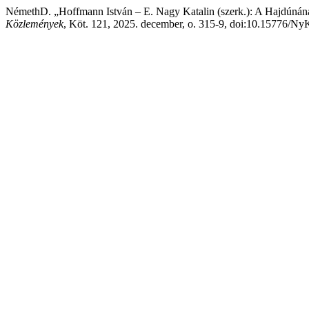
NémethD. „Hoffmann István – E. Nagy Katalin (szerk.): A Hajdúnáná
Közlemények
, Köt. 121, 2025. december, o. 315-9, doi:10.15776/Ny