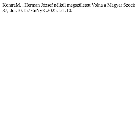
KontraM. „Herman József nélkül megszületett Volna a Magyar Szocio
87, doi:10.15776/NyK.2025.121.10.