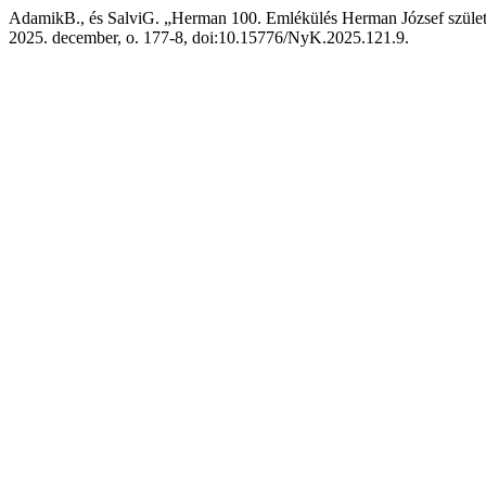
AdamikB., és SalviG. „Herman 100. Emlékülés Herman József szület
2025. december, o. 177-8, doi:10.15776/NyK.2025.121.9.