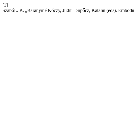
[1]
SzabóL. P., „Baranyiné Kóczy, Judit – Sipőcz, Katalin (eds), Embodime