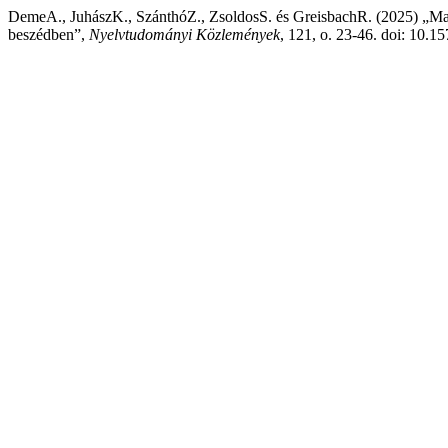
DemeA., JuhászK., SzánthóZ., ZsoldosS. és GreisbachR. (2025) „Mag
beszédben”,
Nyelvtudományi Közlemények
, 121, o. 23-46. doi: 10.