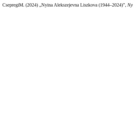
CsepregiM. (2024) „Nyina Alekszejevna Liszkova (1944–2024)”,
Ny