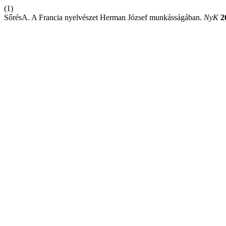
(1)
SőrésA. A Francia nyelvészet Herman József munkásságában.
NyK
2