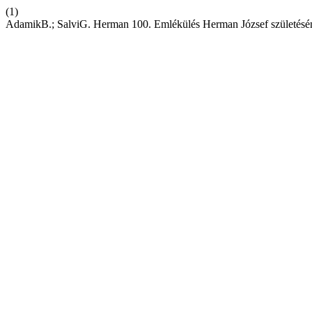
(1)
AdamikB.; SalviG. Herman 100. Emlékülés Herman József születésén