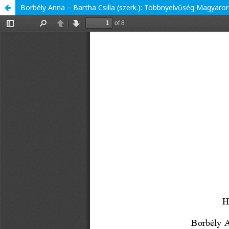
Borbély Anna – Bartha Csilla (szerk.): Többnyelvűség Magyaror