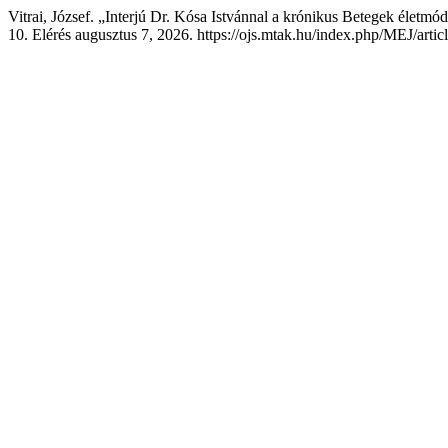
Vitrai, József. „Interjú Dr. Kósa Istvánnal a krónikus Betegek életmó
10. Elérés augusztus 7, 2026. https://ojs.mtak.hu/index.php/MEJ/arti