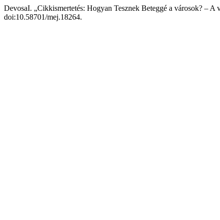
DevosaI. „Cikkismertetés: Hogyan Tesznek Beteggé a városok? – A vá
doi:10.58701/mej.18264.