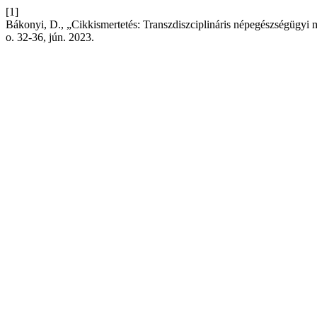
[1]
Bákonyi, D., „Cikkismertetés: Transzdiszciplináris népegészségügyi 
o. 32-36, jún. 2023.