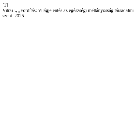
[1]
VitraiJ., „Fordítás: Világjelentés az egészségi méltányosság társadalm
szept. 2025.