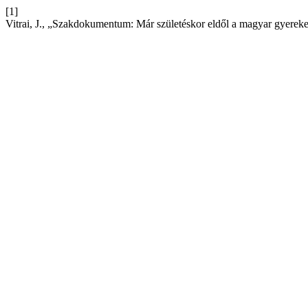
[1]
Vitrai, J., „Szakdokumentum: Már születéskor eldől a magyar gyerek